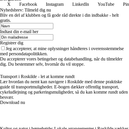
X
Facebook
Instagram
LinkedIn
YouTube
Pin
Nyhedsbrev: Tilmeld dig nu
Bliv en del af klubben og få gode råd direkte i din indbakke - helt
gratis.
Indtast din e-mail her
Registrer dig
Jeg accepterer, at mine oplysninger håndteres i overensstemmelse
med persondatapolitikken.
Du accepterer vores betingelser og databehandling, når du tilmelder
dig. Du bestemmer selv, hvornår du vil stoppe.
Transport i Roskilde - let at komme rundt
Lær hvordan du nemt kan navigere i Roskilde med denne praktiske
guide til transportmuligheder. E-bogen dækker offentlig transport,
cykeludlejning og parkeringsmuligheder, så du kan komme rundt uden
besvær.
Download nu
Kultur og natur i børnehøjde: Lokale arrangementer i Roskilde vækker