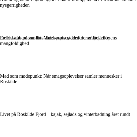
nysgerrigheden
En bid af verden i Roskilde – spisesteder, der afspejler byens
Fællesskab på vandet: Vandsporten, der forener Roskilde
mangfoldighed
Mad som mødepunkt: Når smagsoplevelser samler mennesker i
Roskilde
Livet på Roskilde Fjord – kajak, sejlads og vinterbadning året rundt