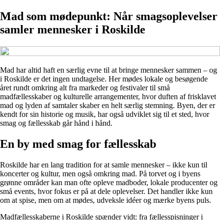
Mad som mødepunkt: Når smagsoplevelser
samler mennesker i Roskilde
Mad har altid haft en særlig evne til at bringe mennesker sammen – og
i Roskilde er det ingen undtagelse. Her mødes lokale og besøgende
året rundt omkring alt fra markeder og festivaler til små
madfællesskaber og kulturelle arrangementer, hvor duften af frisklavet
mad og lyden af samtaler skaber en helt særlig stemning. Byen, der er
kendt for sin historie og musik, har også udviklet sig til et sted, hvor
smag og fællesskab går hånd i hånd.
En by med smag for fællesskab
Roskilde har en lang tradition for at samle mennesker – ikke kun til
koncerter og kultur, men også omkring mad. På torvet og i byens
grønne områder kan man ofte opleve madboder, lokale producenter og
små events, hvor fokus er på at dele oplevelser. Det handler ikke kun
om at spise, men om at mødes, udveksle idéer og mærke byens puls.
Madfællesskaberne i Roskilde spænder vidt: fra fællesspisninger i