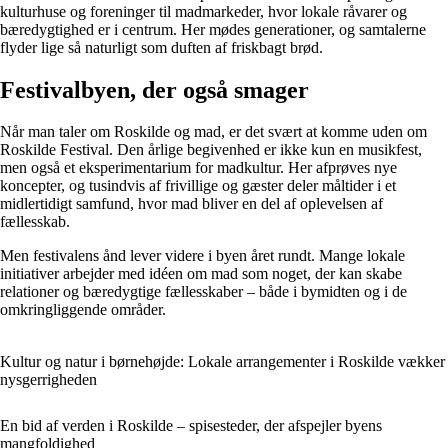
kulturhuse og foreninger til madmarkeder, hvor lokale råvarer og
bæredygtighed er i centrum. Her mødes generationer, og samtalerne
flyder lige så naturligt som duften af friskbagt brød.
Festivalbyen, der også smager
Når man taler om Roskilde og mad, er det svært at komme uden om
Roskilde Festival. Den årlige begivenhed er ikke kun en musikfest,
men også et eksperimentarium for madkultur. Her afprøves nye
koncepter, og tusindvis af frivillige og gæster deler måltider i et
midlertidigt samfund, hvor mad bliver en del af oplevelsen af
fællesskab.
Men festivalens ånd lever videre i byen året rundt. Mange lokale
initiativer arbejder med idéen om mad som noget, der kan skabe
relationer og bæredygtige fællesskaber – både i bymidten og i de
omkringliggende områder.
Kultur og natur i børnehøjde: Lokale arrangementer i Roskilde vækker
nysgerrigheden
En bid af verden i Roskilde – spisesteder, der afspejler byens
mangfoldighed