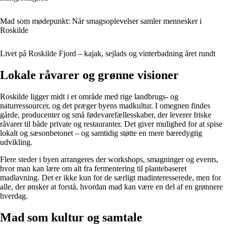
Mad som mødepunkt: Når smagsoplevelser samler mennesker i
Roskilde
Livet på Roskilde Fjord – kajak, sejlads og vinterbadning året rundt
Lokale råvarer og grønne visioner
Roskilde ligger midt i et område med rige landbrugs- og
naturressourcer, og det præger byens madkultur. I omegnen findes
gårde, producenter og små fødevarefællesskaber, der leverer friske
råvarer til både private og restauranter. Det giver mulighed for at spise
lokalt og sæsonbetonet – og samtidig støtte en mere bæredygtig
udvikling.
Flere steder i byen arrangeres der workshops, smagninger og events,
hvor man kan lære om alt fra fermentering til plantebaseret
madlavning. Det er ikke kun for de særligt madinteresserede, men for
alle, der ønsker at forstå, hvordan mad kan være en del af en grønnere
hverdag.
Mad som kultur og samtale