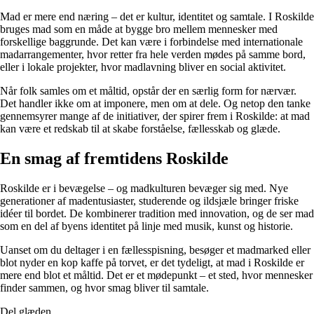
Mad er mere end næring – det er kultur, identitet og samtale. I Roskilde
bruges mad som en måde at bygge bro mellem mennesker med
forskellige baggrunde. Det kan være i forbindelse med internationale
madarrangementer, hvor retter fra hele verden mødes på samme bord,
eller i lokale projekter, hvor madlavning bliver en social aktivitet.
Når folk samles om et måltid, opstår der en særlig form for nærvær.
Det handler ikke om at imponere, men om at dele. Og netop den tanke
gennemsyrer mange af de initiativer, der spirer frem i Roskilde: at mad
kan være et redskab til at skabe forståelse, fællesskab og glæde.
En smag af fremtidens Roskilde
Roskilde er i bevægelse – og madkulturen bevæger sig med. Nye
generationer af madentusiaster, studerende og ildsjæle bringer friske
idéer til bordet. De kombinerer tradition med innovation, og de ser mad
som en del af byens identitet på linje med musik, kunst og historie.
Uanset om du deltager i en fællesspisning, besøger et madmarked eller
blot nyder en kop kaffe på torvet, er det tydeligt, at mad i Roskilde er
mere end blot et måltid. Det er et mødepunkt – et sted, hvor mennesker
finder sammen, og hvor smag bliver til samtale.
Del glæden