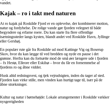
vandet.
Kajak – ro i takt med naturen
At ro kajak på Roskilde Fjord er en oplevelse, der kombinerer motion,
natur og fordybelse. De rolige vande gør fjorden velegnet til både
begyndere og erfarne roere. Du kan starte fra flere offentlige
isætningssteder langs kysten, blandt andet ved Roskilde Havn, Jyllinge
eller Gershøj.
En populær rute går fra Roskilde ud mod Kattinge Vig og Boserup
Skov, hvor du kan lægge til ved bredden og nyde en pause i det
grønne. Herfra kan du fortsætte mod de små øer længere ude i fjorden
– fx Hestø, Elleore eller Eskilsø – hvor du får en fornemmelse af
fjordens ro og åbne vidder.
Husk altid redningsvest, og tjek vejrudsigten, inden du tager af sted.
Fjorden kan virke stille, men vinden kan hurtigt tage til, især på de
åbne strækninger.
Kultur og natur i børnehøjde: Lokale arrangementer i Roskilde vækker
nysgerrigheden