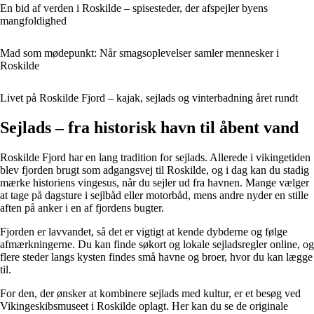
En bid af verden i Roskilde – spisesteder, der afspejler byens
mangfoldighed
Mad som mødepunkt: Når smagsoplevelser samler mennesker i
Roskilde
Livet på Roskilde Fjord – kajak, sejlads og vinterbadning året rundt
Sejlads – fra historisk havn til åbent vand
Roskilde Fjord har en lang tradition for sejlads. Allerede i vikingetiden
blev fjorden brugt som adgangsvej til Roskilde, og i dag kan du stadig
mærke historiens vingesus, når du sejler ud fra havnen. Mange vælger
at tage på dagsture i sejlbåd eller motorbåd, mens andre nyder en stille
aften på anker i en af fjordens bugter.
Fjorden er lavvandet, så det er vigtigt at kende dybderne og følge
afmærkningerne. Du kan finde søkort og lokale sejladsregler online, og
flere steder langs kysten findes små havne og broer, hvor du kan lægge
til.
For den, der ønsker at kombinere sejlads med kultur, er et besøg ved
Vikingeskibsmuseet i Roskilde oplagt. Her kan du se de originale