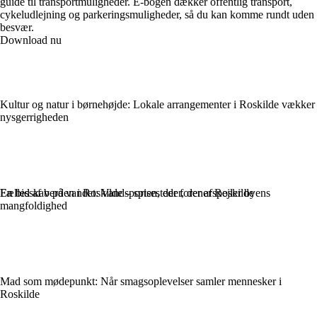
guide til transportmuligheder. E-bogen dækker offentlig transport,
cykeludlejning og parkeringsmuligheder, så du kan komme rundt uden
besvær.
Download nu
Kultur og natur i børnehøjde: Lokale arrangementer i Roskilde vækker
nysgerrigheden
En bid af verden i Roskilde – spisesteder, der afspejler byens
Fællesskab på vandet: Vandsporten, der forener Roskilde
mangfoldighed
Mad som mødepunkt: Når smagsoplevelser samler mennesker i
Roskilde