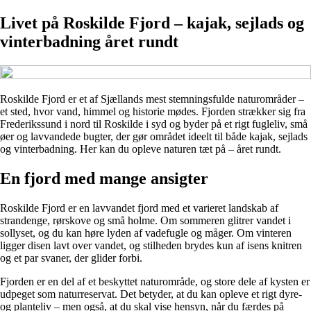
Livet på Roskilde Fjord – kajak, sejlads og
vinterbadning året rundt
Roskilde Fjord er et af Sjællands mest stemningsfulde naturområder –
et sted, hvor vand, himmel og historie mødes. Fjorden strækker sig fra
Frederikssund i nord til Roskilde i syd og byder på et rigt fugleliv, små
øer og lavvandede bugter, der gør området ideelt til både kajak, sejlads
og vinterbadning. Her kan du opleve naturen tæt på – året rundt.
En fjord med mange ansigter
Roskilde Fjord er en lavvandet fjord med et varieret landskab af
strandenge, rørskove og små holme. Om sommeren glitrer vandet i
sollyset, og du kan høre lyden af vadefugle og måger. Om vinteren
ligger disen lavt over vandet, og stilheden brydes kun af isens knitren
og et par svaner, der glider forbi.
Fjorden er en del af et beskyttet naturområde, og store dele af kysten er
udpeget som naturreservat. Det betyder, at du kan opleve et rigt dyre-
og planteliv – men også, at du skal vise hensyn, når du færdes på