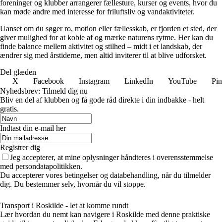
foreninger og klubber arrangerer fællesture, kurser og events, hvor du
kan møde andre med interesse for friluftsliv og vandaktiviteter.
Uanset om du søger ro, motion eller fællesskab, er fjorden et sted, der
giver mulighed for at koble af og mærke naturens rytme. Her kan du
finde balance mellem aktivitet og stilhed – midt i et landskab, der
ændrer sig med årstiderne, men altid inviterer til at blive udforsket.
Del glæden
X
Facebook
Instagram
LinkedIn
YouTube
Pin
Nyhedsbrev: Tilmeld dig nu
Bliv en del af klubben og få gode råd direkte i din indbakke - helt
gratis.
Indtast din e-mail her
Registrer dig
Jeg accepterer, at mine oplysninger håndteres i overensstemmelse
med persondatapolitikken.
Du accepterer vores betingelser og databehandling, når du tilmelder
dig. Du bestemmer selv, hvornår du vil stoppe.
Transport i Roskilde - let at komme rundt
Lær hvordan du nemt kan navigere i Roskilde med denne praktiske