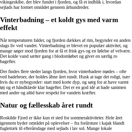
vikingeskibe, der blev fundet i fjorden, og få et indblik i, hvordan
sejlads har formet området gennem århundreder.
Vinterbadning – et koldt gys med varm
effekt
Når temperaturen falder, og fjorden dækkes af rim, begynder en anden
slags liv ved vandet. Vinterbadning er blevet en populær aktivitet, og
mange søger mod fjorden for at få et frisk gys og en følelse af velvære.
Det kolde vand sætter gang i blodomløbet og giver en særlig ro
bagefter.
Der findes flere steder langs fjorden, hvor vinterbadere mødes – ofte
ved badebroer, der holdes åbne året rundt. Husk at tage det roligt, især
hvis du er nybegynder: start med korte dyp, og sørg for at have varmt
tøj og et håndklæde klar bagefter. Det er en god idé at bade sammen
med andre og altid have respekt for vandets kræfter.
Natur og fællesskab året rundt
Roskilde Fjord er ikke kun et sted for sommeraktiviteter. Hele året
igennem byder området på oplevelser – fra forårsture i kajak blandt
fugletræk til efterårsdage med sejlads i lav sol. Mange lokale