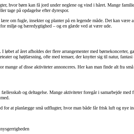
ter, hvor børn kan få jord under neglene og vind i håret. Mange familier
ler tage på opdagelse efter dyrespor.
 lære om fugle, insekter og planter på en legende måde. Det kan være al
se for miljø og bæredygtighed – og en glæde ved at være ude.
lle. I løbet af året afholdes der flere arrangementer med børnekoncerter, 
eater og højtlæsning, ofte med temaer, der knytter sig til natur, fantasi e
nge af disse aktiviteter annonceres. Her kan man finde alt fra små inti
 fællesskab og deltagelse. Mange aktiviteter foregår i samarbejde med f
 med.
hed for at planlægge små udflugter, hvor man både får frisk luft og nye
 nysgerrigheden