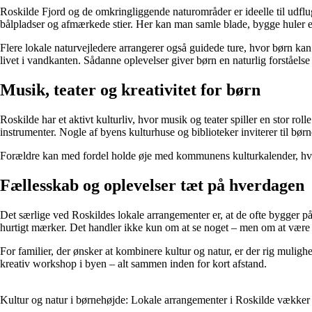
Roskilde Fjord og de omkringliggende naturområder er ideelle til udflug
bålpladser og afmærkede stier. Her kan man samle blade, bygge huler el
Flere lokale naturvejledere arrangerer også guidede ture, hvor børn kan
livet i vandkanten. Sådanne oplevelser giver børn en naturlig forståel
Musik, teater og kreativitet for børn
Roskilde har et aktivt kulturliv, hvor musik og teater spiller en stor ro
instrumenter. Nogle af byens kulturhuse og biblioteker inviterer til børnet
Forældre kan med fordel holde øje med kommunens kulturkalender, hvor ma
Fællesskab og oplevelser tæt på hverdagen
Det særlige ved Roskildes lokale arrangementer er, at de ofte bygger på
hurtigt mærker. Det handler ikke kun om at se noget – men om at være
For familier, der ønsker at kombinere kultur og natur, er der rig mulig
kreativ workshop i byen – alt sammen inden for kort afstand.
Kultur og natur i børnehøjde: Lokale arrangementer i Roskilde vækker