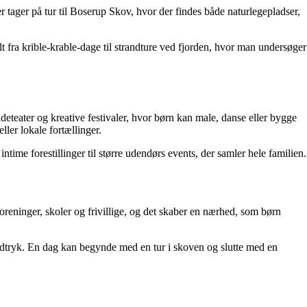
 tager på tur til Boserup Skov, hvor der findes både naturlegepladser,
t fra krible-krable-dage til strandture ved fjorden, hvor man undersøger
gadeteater og kreative festivaler, hvor børn kan male, danse eller bygge
ller lokale fortællinger.
me forestillinger til større udendørs events, der samler hele familien.
oreninger, skoler og frivillige, og det skaber en nærhed, som børn
 indtryk. En dag kan begynde med en tur i skoven og slutte med en