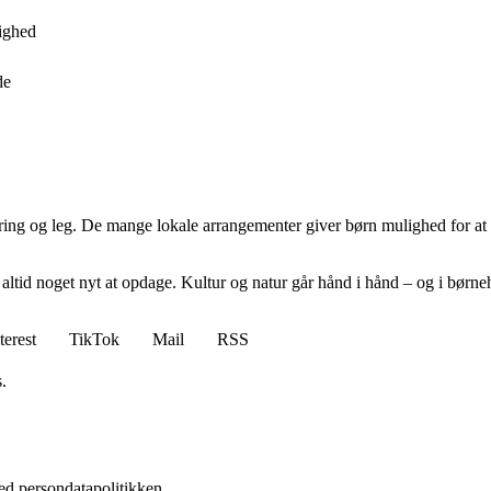
dighed
de
læring og leg. De mange lokale arrangementer giver børn mulighed for at
ltid noget nyt at opdage. Kultur og natur går hånd i hånd – og i børnehø
terest
TikTok
Mail
RSS
.
ed persondatapolitikken.