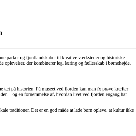
n
ne parker og fjordlandskaber til kreative værksteder og historiske
e oplevelser, der kombinerer leg, læring og fællesskab i børnehøjde.
e tæt på historien. På museet ved fjorden kan man fx prøve kræfter
rtiden – og en fornemmelse af, hvordan livet ved fjorden engang har
ale traditioner. Det er en god måde at lade børn opleve, at kultur ikke