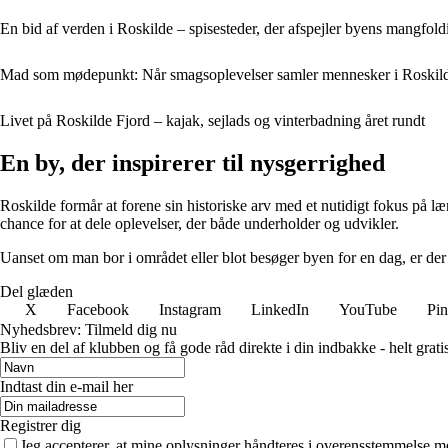
En bid af verden i Roskilde – spisesteder, der afspejler byens mangfol
Mad som mødepunkt: Når smagsoplevelser samler mennesker i Roskil
Livet på Roskilde Fjord – kajak, sejlads og vinterbadning året rundt
En by, der inspirerer til nysgerrighed
Roskilde formår at forene sin historiske arv med et nutidigt fokus på 
chance for at dele oplevelser, der både underholder og udvikler.
Uanset om man bor i området eller blot besøger byen for en dag, er der a
Del glæden
X
Facebook
Instagram
LinkedIn
YouTube
Pin
Nyhedsbrev: Tilmeld dig nu
Bliv en del af klubben og få gode råd direkte i din indbakke - helt gratis
Indtast din e-mail her
Registrer dig
Jeg accepterer, at mine oplysninger håndteres i overensstemmelse m