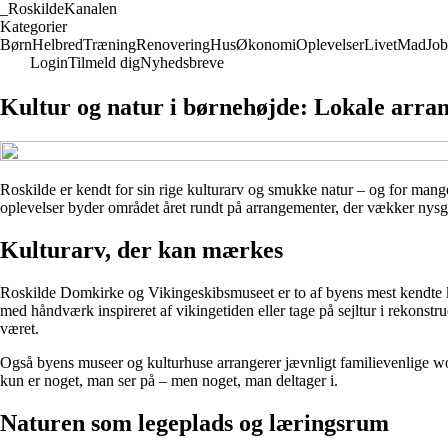
_
RoskildeKanalen
Kategorier
Børn
Helbred
Træning
Renovering
Hus
Økonomi
Oplevelser
Livet
Mad
Job
Login
Tilmeld dig
Nyhedsbreve
Kultur og natur i børnehøjde: Lokale arra
Roskilde er kendt for sin rige kulturarv og smukke natur – og for mang
oplevelser byder området året rundt på arrangementer, der vækker nysge
Kulturarv, der kan mærkes
Roskilde Domkirke og Vikingeskibsmuseet er to af byens mest kendte kul
med håndværk inspireret af vikingetiden eller tage på sejltur i rekonst
været.
Også byens museer og kulturhuse arrangerer jævnligt familievenlige work
kun er noget, man ser på – men noget, man deltager i.
Naturen som legeplads og læringsrum