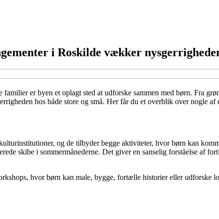
ngementer i Roskilde vækker nysgerrighede
e familier er byen et oplagt sted at udforske sammen med børn. Fra grøn
rrigheden hos både store og små. Her får du et overblik over nogle af d
turinstitutioner, og de tilbyder begge aktiviteter, hvor børn kan komm
ruerede skibe i sommermånederne. Det giver en sanselig forståelse af fo
shops, hvor børn kan male, bygge, fortælle historier eller udforske lok