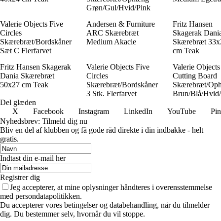
Grøn/Gul/Hvid/Pink
Valerie Objects Five
Andersen & Furniture
Fritz Hansen
Circles
ARC Skærebræt
Skagerak Dani
Skærebræt/Bordskåner
Medium Akacie
Skærebræt 33x
Sæt C Flerfarvet
cm Teak
Fritz Hansen Skagerak
Valerie Objects Five
Valerie Objects
Dania Skærebræt
Circles
Cutting Board
50x27 cm Teak
Skærebræt/Bordskåner
Skærebræt/Op
3 Stk. Flerfarvet
Brun/Blå/Hvid
Del glæden
X
Facebook
Instagram
LinkedIn
YouTube
Pin
Nyhedsbrev: Tilmeld dig nu
Bliv en del af klubben og få gode råd direkte i din indbakke - helt
gratis.
Indtast din e-mail her
Registrer dig
Jeg accepterer, at mine oplysninger håndteres i overensstemmelse
med persondatapolitikken.
Du accepterer vores betingelser og databehandling, når du tilmelder
dig. Du bestemmer selv, hvornår du vil stoppe.