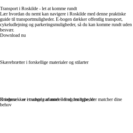
Transport i Roskilde - let at komme rundt
Lær hvordan du nemt kan navigere i Roskilde med denne praktiske
guide til transportmuligheder. E-bogen dækker offentlig transport,
cykeludlejning og parkeringsmuligheder, så du kan komme rundt uden
besvær.
Download nu
Skærebrætter i forskellige materialer og stilarter
Knagerækker i mange varianter – find den type, der matcher dine
Drivhuse – se et udvalg af modeller og muligheder
behov