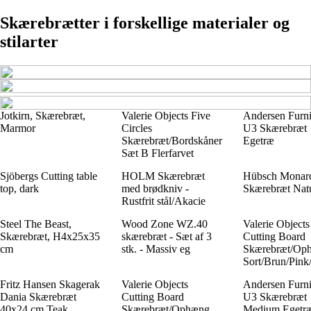
Skærebrætter i forskellige materialer og
stilarter
Jotkirn, Skærebræt,
Valerie Objects Five
Andersen Furni
Marmor
Circles
U3 Skærebræt
Skærebræt/Bordskåner
Egetræ
Sæt B Flerfarvet
Sjöbergs Cutting table
HOLM Skærebræt
Hübsch Monar
top, dark
med brødkniv -
Skærebræt Nat
Rustfrit stål/Akacie
Steel The Beast,
Wood Zone WZ.40
Valerie Objects
Skærebræt, H4x25x35
skærebræt - Sæt af 3
Cutting Board
cm
stk. - Massiv eg
Skærebræt/Op
Sort/Brun/Pink
Fritz Hansen Skagerak
Valerie Objects
Andersen Furni
Dania Skærebræt
Cutting Board
U3 Skærebræt
40x24 cm Teak
Skærebræt/Ophæng
Medium Egetr