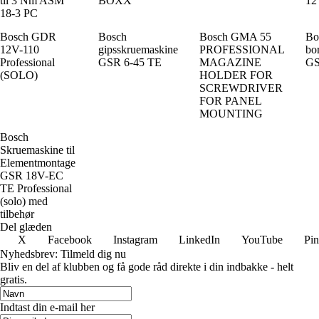
til 3 Nm ASM
BOXX
12
18-3 PC
Bosch GDR
Bosch
Bosch GMA 55
Bo
12V-110
gipsskruemaskine
PROFESSIONAL
bo
Professional
GSR 6-45 TE
MAGAZINE
GS
(SOLO)
HOLDER FOR
SCREWDRIVER
FOR PANEL
MOUNTING
Bosch
Skruemaskine til
Elementmontage
GSR 18V-EC
TE Professional
(solo) med
tilbehør
Del glæden
X
Facebook
Instagram
LinkedIn
YouTube
Pin
Nyhedsbrev: Tilmeld dig nu
Bliv en del af klubben og få gode råd direkte i din indbakke - helt
gratis.
Indtast din e-mail her