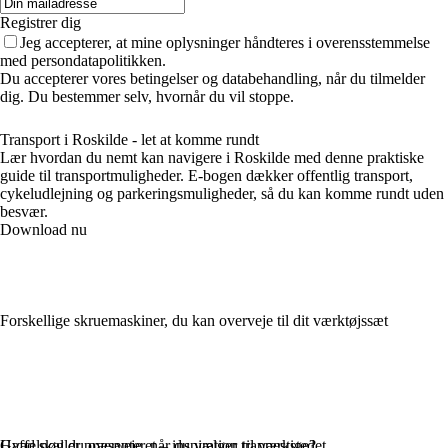
Registrer dig
Jeg accepterer, at mine oplysninger håndteres i overensstemmelse
med persondatapolitikken.
Du accepterer vores betingelser og databehandling, når du tilmelder
dig. Du bestemmer selv, hvornår du vil stoppe.
Transport i Roskilde - let at komme rundt
Lær hvordan du nemt kan navigere i Roskilde med denne praktiske
guide til transportmuligheder. E-bogen dækker offentlig transport,
cykeludlejning og parkeringsmuligheder, så du kan komme rundt uden
besvær.
Download nu
Forskellige skruemaskiner, du kan overveje til dit værktøjssæt
Hvad skal du overveje, når du vælger trappestige?
Gaffelnøgler præsenteret – inspiration til værkstedet