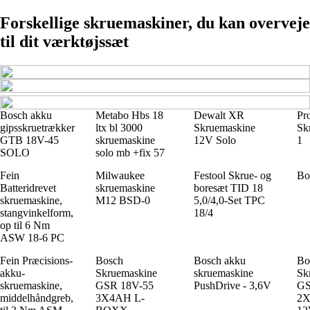
Forskellige skruemaskiner, du kan overveje
til dit værktøjssæt
Bosch akku
Metabo Hbs 18
Dewalt XR
Pr
gipsskruetrækker
ltx bl 3000
Skruemaskine
Sk
GTB 18V-45
skruemaskine
12V Solo
1
SOLO
solo mb +fix 57
Fein
Milwaukee
Festool Skrue- og
Bo
Batteridrevet
skruemaskine
boresæt TID 18
skruemaskine,
M12 BSD-0
5,0/4,0-Set TPC
stangvinkelform,
18/4
op til 6 Nm
ASW 18-6 PC
Fein Præcisions-
Bosch
Bosch akku
Bo
akku-
Skruemaskine
skruemaskine
Sk
skruemaskine,
GSR 18V-55
PushDrive - 3,6V
GS
middelhåndgreb,
3X4AH L-
2X